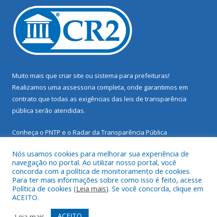
Muito mais que
criar site
ou
sistema para prefeituras
!
Realizamos uma
assessoria
completa, onde garantimos em
contrato que todas as exigências das
leis de transparência
pública
serão atendidas.
Conheça o
PNTP
e o
Radar da Transparência Pública
Nós usamos cookies para melhorar sua experiência de
navegação no portal. Ao utilizar nosso portal, você
concorda com a política de monitoramento de cookies.
Para ter mais informações sobre como isso é feito, acesse
Todos os direitos reservados a Prefeitura Municipal de Santarém
Política de cookies (
Leia mais
). Se você concorda, clique em
Novo.
ACEITO.
Mapa do Site
Acessar Área Administrativa
ACEITO
Leia mais