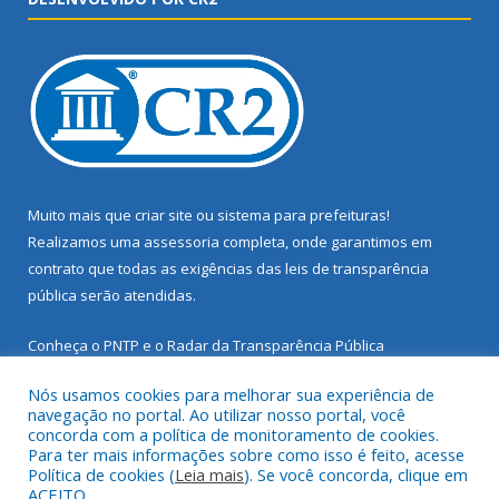
Muito mais que
criar site
ou
sistema para prefeituras
!
Realizamos uma
assessoria
completa, onde garantimos em
contrato que todas as exigências das
leis de transparência
pública
serão atendidas.
Conheça o
PNTP
e o
Radar da Transparência Pública
Nós usamos cookies para melhorar sua experiência de
navegação no portal. Ao utilizar nosso portal, você
concorda com a política de monitoramento de cookies.
Para ter mais informações sobre como isso é feito, acesse
Todos os direitos reservados a Prefeitura Municipal de Santarém
Política de cookies (
Leia mais
). Se você concorda, clique em
Novo.
ACEITO.