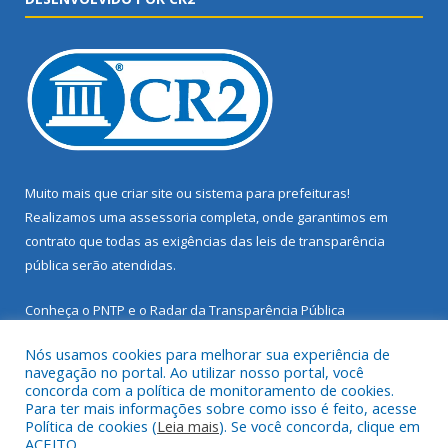
Muito mais que
criar site
ou
sistema para prefeituras
!
Realizamos uma
assessoria
completa, onde garantimos em
contrato que todas as exigências das
leis de transparência
pública
serão atendidas.
Conheça o
PNTP
e o
Radar da Transparência Pública
Nós usamos cookies para melhorar sua experiência de
navegação no portal. Ao utilizar nosso portal, você
concorda com a política de monitoramento de cookies.
Para ter mais informações sobre como isso é feito, acesse
Todos os direitos reservados a Prefeitura Municipal de Santarém
Política de cookies (
Leia mais
). Se você concorda, clique em
Novo.
ACEITO.