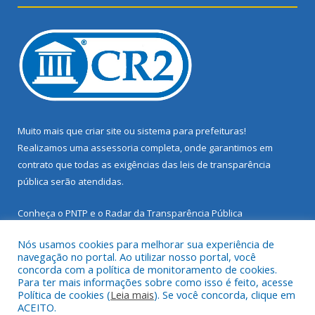
Muito mais que
criar site
ou
sistema para prefeituras
!
Realizamos uma
assessoria
completa, onde garantimos em
contrato que todas as exigências das
leis de transparência
pública
serão atendidas.
Conheça o
PNTP
e o
Radar da Transparência Pública
Nós usamos cookies para melhorar sua experiência de
navegação no portal. Ao utilizar nosso portal, você
concorda com a política de monitoramento de cookies.
Para ter mais informações sobre como isso é feito, acesse
Todos os direitos reservados a Prefeitura Municipal de Santarém
Política de cookies (
Leia mais
). Se você concorda, clique em
Novo.
ACEITO.