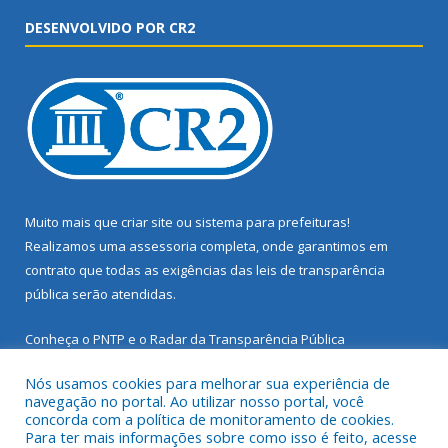
DESENVOLVIDO POR CR2
Muito mais que
criar site
ou
sistema para prefeituras
!
Realizamos uma
assessoria
completa, onde garantimos em
contrato que todas as exigências das
leis de transparência
pública
serão atendidas.
Conheça o
PNTP
e o
Radar da Transparência Pública
Nós usamos cookies para melhorar sua experiência de
navegação no portal. Ao utilizar nosso portal, você
concorda com a política de monitoramento de cookies.
Para ter mais informações sobre como isso é feito, acesse
Todos os direitos reservados a Prefeitura Municipal de Santarém