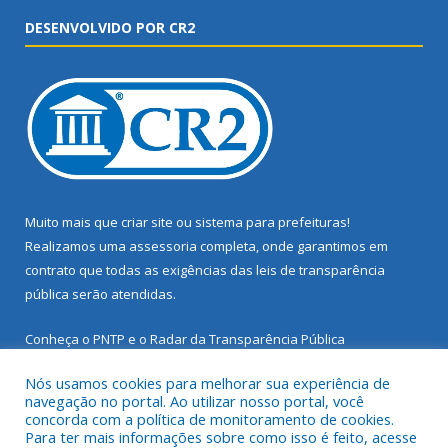
DESENVOLVIDO POR CR2
Muito mais que
criar site
ou
sistema para prefeituras
!
Realizamos uma
assessoria
completa, onde garantimos em
contrato que todas as exigências das
leis de transparência
pública
serão atendidas.
Conheça o
PNTP
e o
Radar da Transparência Pública
Nós usamos cookies para melhorar sua experiência de
navegação no portal. Ao utilizar nosso portal, você
concorda com a política de monitoramento de cookies.
Para ter mais informações sobre como isso é feito, acesse
Todos os direitos reservados a Prefeitura Municipal de Santarém