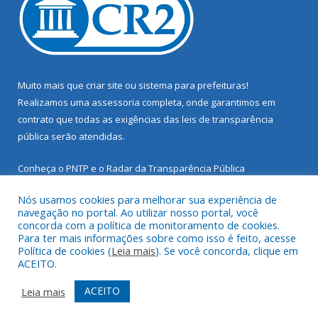
Muito mais que
criar site
ou
sistema para prefeituras
!
Realizamos uma
assessoria
completa, onde garantimos em
contrato que todas as exigências das
leis de transparência
pública
serão atendidas.
Conheça o
PNTP
e o
Radar da Transparência Pública
Nós usamos cookies para melhorar sua experiência de
navegação no portal. Ao utilizar nosso portal, você
concorda com a política de monitoramento de cookies.
Para ter mais informações sobre como isso é feito, acesse
Todos os direitos reservados a Prefeitura Municipal de Santarém
Política de cookies (
Leia mais
). Se você concorda, clique em
Novo.
ACEITO.
Mapa do Site
Acessar Área Administrativa
ACEITO
Leia mais
Acessar Webmail