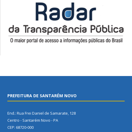
PREFEITURA DE SANTARÉM NOVO
End.: Rua Frei Daniel de Samarate, 128
Centro - Santarém Novo - PA
CEP: 68720-000