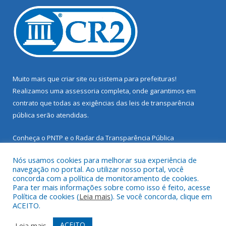
Muito mais que
criar site
ou
sistema para prefeituras
!
Realizamos uma
assessoria
completa, onde garantimos em
contrato que todas as exigências das
leis de transparência
pública
serão atendidas.
Conheça o
PNTP
e o
Radar da Transparência Pública
Nós usamos cookies para melhorar sua experiência de
navegação no portal. Ao utilizar nosso portal, você
concorda com a política de monitoramento de cookies.
Para ter mais informações sobre como isso é feito, acesse
Todos os direitos reservados a Prefeitura Municipal de Santarém
Política de cookies (
Leia mais
). Se você concorda, clique em
Novo.
ACEITO.
Mapa do Site
Acessar Área Administrativa
ACEITO
Leia mais