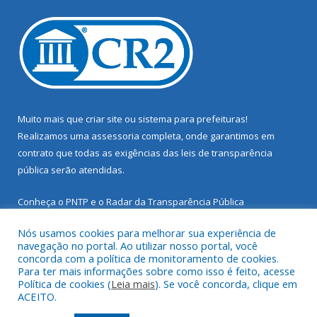
Muito mais que
criar site
ou
sistema para prefeituras
!
Realizamos uma
assessoria
completa, onde garantimos em
contrato que todas as exigências das
leis de transparência
pública
serão atendidas.
Conheça o
PNTP
e o
Radar da Transparência Pública
Nós usamos cookies para melhorar sua experiência de
navegação no portal. Ao utilizar nosso portal, você
concorda com a política de monitoramento de cookies.
Para ter mais informações sobre como isso é feito, acesse
Todos os direitos reservados a Prefeitura Municipal de Santarém
Política de cookies (
Leia mais
). Se você concorda, clique em
Novo.
ACEITO.