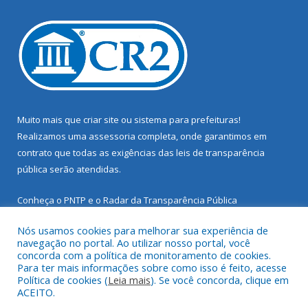
Muito mais que
criar site
ou
sistema para prefeituras
!
Realizamos uma
assessoria
completa, onde garantimos em
contrato que todas as exigências das
leis de transparência
pública
serão atendidas.
Conheça o
PNTP
e o
Radar da Transparência Pública
Nós usamos cookies para melhorar sua experiência de
navegação no portal. Ao utilizar nosso portal, você
concorda com a política de monitoramento de cookies.
Para ter mais informações sobre como isso é feito, acesse
Todos os direitos reservados a Prefeitura Municipal de Santarém
Política de cookies (
Leia mais
). Se você concorda, clique em
Novo.
ACEITO.