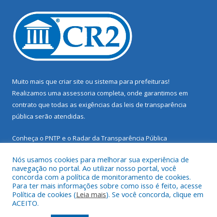
Muito mais que
criar site
ou
sistema para prefeituras
!
Realizamos uma
assessoria
completa, onde garantimos em
contrato que todas as exigências das
leis de transparência
pública
serão atendidas.
Conheça o
PNTP
e o
Radar da Transparência Pública
Nós usamos cookies para melhorar sua experiência de
navegação no portal. Ao utilizar nosso portal, você
concorda com a política de monitoramento de cookies.
Para ter mais informações sobre como isso é feito, acesse
Todos os direitos reservados a Prefeitura Municipal de Santarém
Política de cookies (
Leia mais
). Se você concorda, clique em
Novo.
ACEITO.