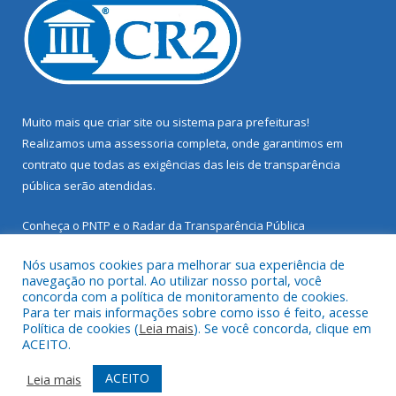
Muito mais que
criar site
ou
sistema para prefeituras
!
Realizamos uma
assessoria
completa, onde garantimos em
contrato que todas as exigências das
leis de transparência
pública
serão atendidas.
Conheça o
PNTP
e o
Radar da Transparência Pública
Nós usamos cookies para melhorar sua experiência de
navegação no portal. Ao utilizar nosso portal, você
concorda com a política de monitoramento de cookies.
Para ter mais informações sobre como isso é feito, acesse
Todos os direitos reservados a Prefeitura Municipal de Santarém
Política de cookies (
Leia mais
). Se você concorda, clique em
Novo.
ACEITO.
Mapa do Site
Acessar Área Administrativa
ACEITO
Leia mais
Acessar Webmail