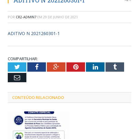
ADITIVO N 2021260301-1
POR
CR2-ADMIN7
EM
29 DE JUNHO DE 2021
ADITIVO N 2021260301-1
COMPARTILHAR:
Twitter
Facebook
Google+
Pinterest
LinkedIn
Tumblr
Email
CONTEÚDO RELACIONADO