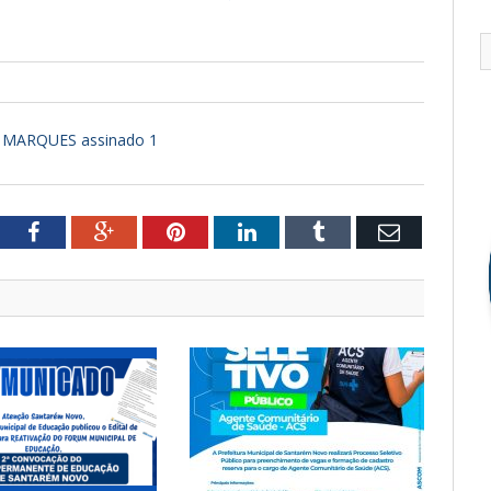
T MARQUES assinado 1
tter
Facebook
Google+
Pinterest
LinkedIn
Tumblr
Email