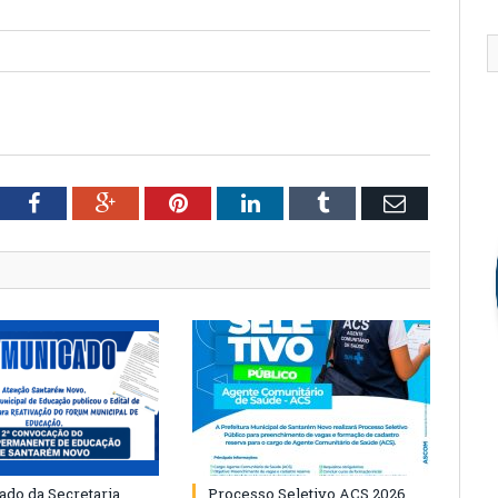
tter
Facebook
Google+
Pinterest
LinkedIn
Tumblr
Email
do da Secretaria
Processo Seletivo ACS 2026