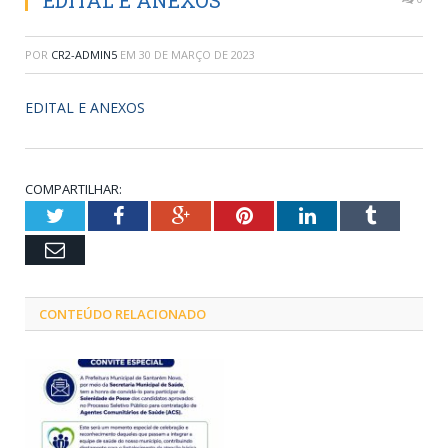
EDITAL E ANEXOS
POR
CR2-ADMIN5
EM
30 DE MARÇO DE 2023
EDITAL E ANEXOS
COMPARTILHAR:
Twitter
Facebook
Google+
Pinterest
LinkedIn
Tumblr
Email
CONTEÚDO RELACIONADO