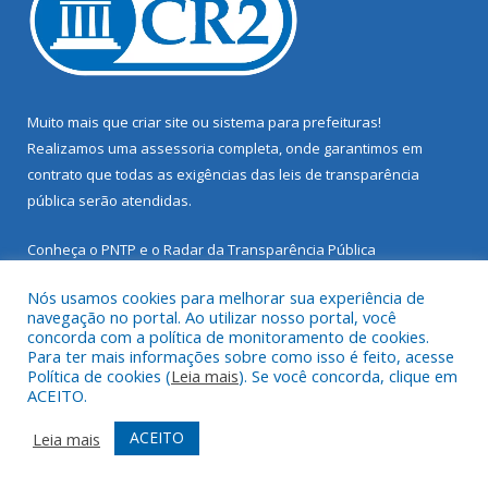
Muito mais que
criar site
ou
sistema para prefeituras
!
Realizamos uma
assessoria
completa, onde garantimos em
contrato que todas as exigências das
leis de transparência
pública
serão atendidas.
Conheça o
PNTP
e o
Radar da Transparência Pública
Nós usamos cookies para melhorar sua experiência de
navegação no portal. Ao utilizar nosso portal, você
concorda com a política de monitoramento de cookies.
Para ter mais informações sobre como isso é feito, acesse
Todos os direitos reservados a Prefeitura Municipal de Santarém
Política de cookies (
Leia mais
). Se você concorda, clique em
Novo.
ACEITO.
Mapa do Site
Acessar Área Administrativa
ACEITO
Leia mais
Acessar Webmail