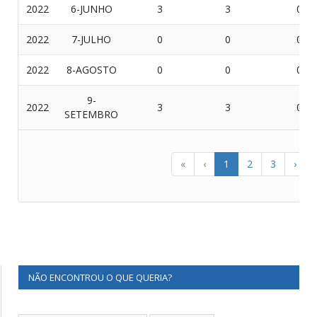
2022
6-JUNHO
3
3
0
2022
7-JULHO
0
0
0
2022
8-AGOSTO
0
0
0
9-
2022
3
3
0
SETEMBRO
«
‹
1
2
3
›
NÃO ENCONTROU O QUE QUERIA?