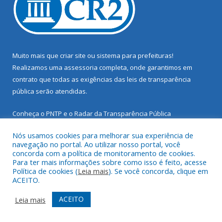
Muito mais que
criar site
ou
sistema para prefeituras
!
Realizamos uma
assessoria
completa, onde garantimos em
contrato que todas as exigências das
leis de transparência
pública
serão atendidas.
Conheça o
PNTP
e o
Radar da Transparência Pública
Nós usamos cookies para melhorar sua experiência de
navegação no portal. Ao utilizar nosso portal, você
concorda com a política de monitoramento de cookies.
Para ter mais informações sobre como isso é feito, acesse
Todos os direitos reservados a Prefeitura Municipal de Santarém
Política de cookies (
Leia mais
). Se você concorda, clique em
Novo.
ACEITO.
Mapa do Site
Acessar Área Administrativa
ACEITO
Leia mais
Acessar Webmail