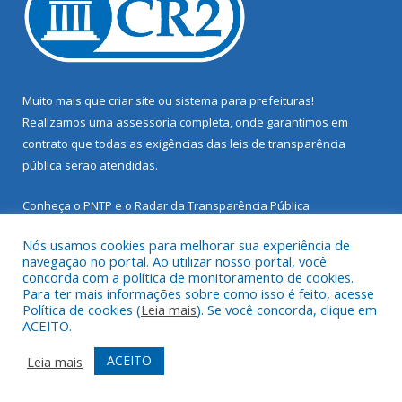
Muito mais que
criar site
ou
sistema para prefeituras
!
Realizamos uma
assessoria
completa, onde garantimos em
contrato que todas as exigências das
leis de transparência
pública
serão atendidas.
Conheça o
PNTP
e o
Radar da Transparência Pública
Nós usamos cookies para melhorar sua experiência de
navegação no portal. Ao utilizar nosso portal, você
concorda com a política de monitoramento de cookies.
Para ter mais informações sobre como isso é feito, acesse
Todos os direitos reservados a Prefeitura Municipal de Santarém
Política de cookies (
Leia mais
). Se você concorda, clique em
Novo.
ACEITO.
Mapa do Site
Acessar Área Administrativa
ACEITO
Leia mais
Acessar Webmail