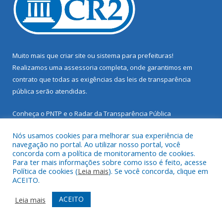
Muito mais que
criar site
ou
sistema para prefeituras
!
Realizamos uma
assessoria
completa, onde garantimos em
contrato que todas as exigências das
leis de transparência
pública
serão atendidas.
Conheça o
PNTP
e o
Radar da Transparência Pública
Nós usamos cookies para melhorar sua experiência de
navegação no portal. Ao utilizar nosso portal, você
concorda com a política de monitoramento de cookies.
Para ter mais informações sobre como isso é feito, acesse
Todos os direitos reservados a Prefeitura Municipal de Santarém
Política de cookies (
Leia mais
). Se você concorda, clique em
Novo.
ACEITO.
Mapa do Site
Acessar Área Administrativa
ACEITO
Leia mais
Acessar Webmail