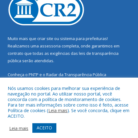
Muito mais que
criar site
ou
sistema para prefeituras
!
Realizamos uma
assessoria
completa, onde garantimos em
contrato que todas as exigências das
leis de transparência
pública
serão atendidas.
Conheça o
PNTP
e o
Radar da Transparência Pública
Nós usamos cookies para melhorar sua experiência de
navegação no portal. Ao utilizar nosso portal, você
concorda com a política de monitoramento de cookies.
Para ter mais informações sobre como isso é feito, acesse
Todos os direitos reservados a Prefeitura Municipal de Santarém
Política de cookies (
Leia mais
). Se você concorda, clique em
Novo.
ACEITO.
Mapa do Site
Acessar Área Administrativa
ACEITO
Leia mais
Acessar Webmail