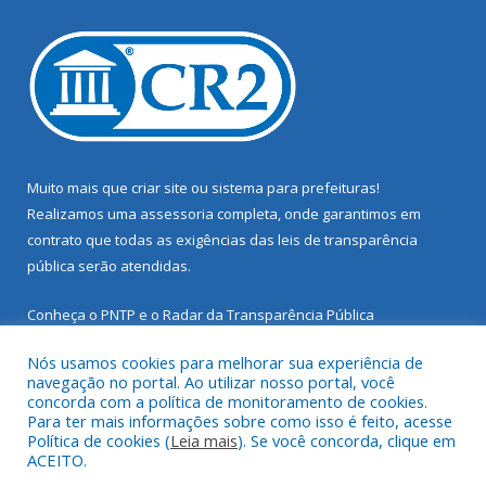
Muito mais que
criar site
ou
sistema para prefeituras
!
Realizamos uma
assessoria
completa, onde garantimos em
contrato que todas as exigências das
leis de transparência
pública
serão atendidas.
Conheça o
PNTP
e o
Radar da Transparência Pública
Nós usamos cookies para melhorar sua experiência de
navegação no portal. Ao utilizar nosso portal, você
concorda com a política de monitoramento de cookies.
Para ter mais informações sobre como isso é feito, acesse
Todos os direitos reservados a Prefeitura Municipal de Santarém
Política de cookies (
Leia mais
). Se você concorda, clique em
Novo.
ACEITO.