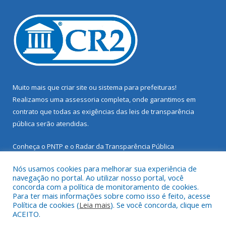
Muito mais que
criar site
ou
sistema para prefeituras
!
Realizamos uma
assessoria
completa, onde garantimos em
contrato que todas as exigências das
leis de transparência
pública
serão atendidas.
Conheça o
PNTP
e o
Radar da Transparência Pública
Nós usamos cookies para melhorar sua experiência de
navegação no portal. Ao utilizar nosso portal, você
concorda com a política de monitoramento de cookies.
Para ter mais informações sobre como isso é feito, acesse
Todos os direitos reservados a Prefeitura Municipal de Santarém
Política de cookies (
Leia mais
). Se você concorda, clique em
Novo.
ACEITO.