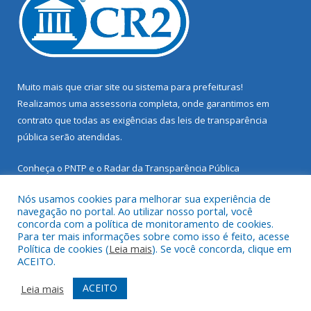
Muito mais que
criar site
ou
sistema para prefeituras
!
Realizamos uma
assessoria
completa, onde garantimos em
contrato que todas as exigências das
leis de transparência
pública
serão atendidas.
Conheça o
PNTP
e o
Radar da Transparência Pública
Nós usamos cookies para melhorar sua experiência de
navegação no portal. Ao utilizar nosso portal, você
concorda com a política de monitoramento de cookies.
Para ter mais informações sobre como isso é feito, acesse
Todos os direitos reservados a Prefeitura Municipal de Santarém
Política de cookies (
Leia mais
). Se você concorda, clique em
Novo.
ACEITO.
Mapa do Site
Acessar Área Administrativa
ACEITO
Leia mais
Acessar Webmail