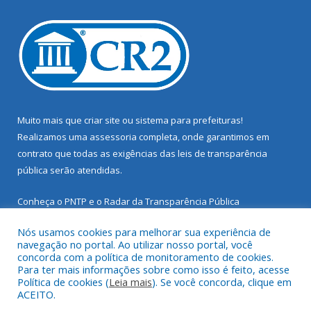
Muito mais que
criar site
ou
sistema para prefeituras
!
Realizamos uma
assessoria
completa, onde garantimos em
contrato que todas as exigências das
leis de transparência
pública
serão atendidas.
Conheça o
PNTP
e o
Radar da Transparência Pública
Nós usamos cookies para melhorar sua experiência de
navegação no portal. Ao utilizar nosso portal, você
concorda com a política de monitoramento de cookies.
Para ter mais informações sobre como isso é feito, acesse
Todos os direitos reservados a Prefeitura Municipal de Santarém
Política de cookies (
Leia mais
). Se você concorda, clique em
Novo.
ACEITO.