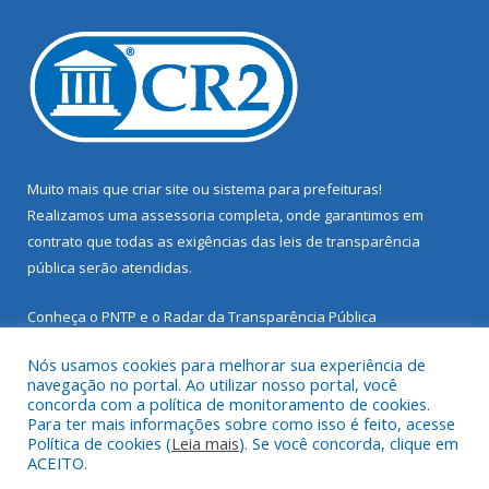
Muito mais que
criar site
ou
sistema para prefeituras
!
Realizamos uma
assessoria
completa, onde garantimos em
contrato que todas as exigências das
leis de transparência
pública
serão atendidas.
Conheça o
PNTP
e o
Radar da Transparência Pública
Nós usamos cookies para melhorar sua experiência de
navegação no portal. Ao utilizar nosso portal, você
concorda com a política de monitoramento de cookies.
Para ter mais informações sobre como isso é feito, acesse
Todos os direitos reservados a Prefeitura Municipal de Santarém
Política de cookies (
Leia mais
). Se você concorda, clique em
Novo.
ACEITO.