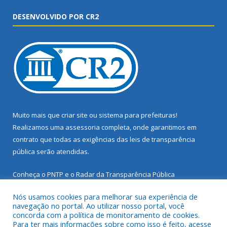
DESENVOLVIDO POR CR2
Muito mais que
criar site
ou
sistema para prefeituras
!
Realizamos uma
assessoria
completa, onde garantimos em
contrato que todas as exigências das
leis de transparência
pública
serão atendidas.
Conheça o
PNTP
e o
Radar da Transparência Pública
Nós usamos cookies para melhorar sua experiência de
navegação no portal. Ao utilizar nosso portal, você
concorda com a política de monitoramento de cookies.
Para ter mais informações sobre como isso é feito, acesse