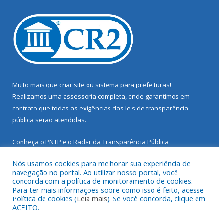
Muito mais que
criar site
ou
sistema para prefeituras
!
Realizamos uma
assessoria
completa, onde garantimos em
contrato que todas as exigências das
leis de transparência
pública
serão atendidas.
Conheça o
PNTP
e o
Radar da Transparência Pública
Nós usamos cookies para melhorar sua experiência de
navegação no portal. Ao utilizar nosso portal, você
concorda com a política de monitoramento de cookies.
Para ter mais informações sobre como isso é feito, acesse
Todos os direitos reservados a Prefeitura Municipal de Santarém
Política de cookies (
Leia mais
). Se você concorda, clique em
Novo.
ACEITO.