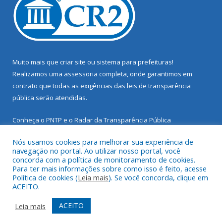
Muito mais que
criar site
ou
sistema para prefeituras
!
Realizamos uma
assessoria
completa, onde garantimos em
contrato que todas as exigências das
leis de transparência
pública
serão atendidas.
Conheça o
PNTP
e o
Radar da Transparência Pública
Nós usamos cookies para melhorar sua experiência de
navegação no portal. Ao utilizar nosso portal, você
concorda com a política de monitoramento de cookies.
Para ter mais informações sobre como isso é feito, acesse
Todos os direitos reservados a Prefeitura Municipal de Santarém
Política de cookies (
Leia mais
). Se você concorda, clique em
Novo.
ACEITO.
Mapa do Site
Acessar Área Administrativa
ACEITO
Leia mais
Acessar Webmail