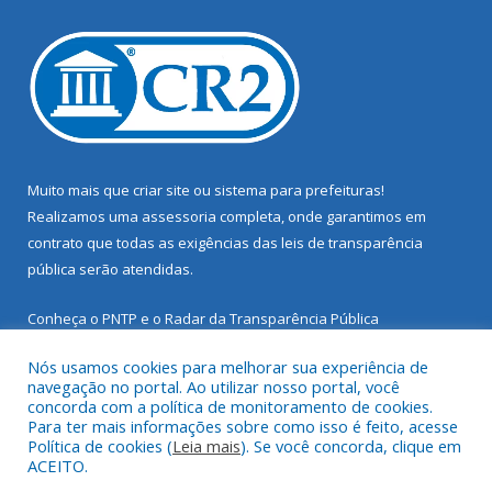
Muito mais que
criar site
ou
sistema para prefeituras
!
Realizamos uma
assessoria
completa, onde garantimos em
contrato que todas as exigências das
leis de transparência
pública
serão atendidas.
Conheça o
PNTP
e o
Radar da Transparência Pública
Nós usamos cookies para melhorar sua experiência de
navegação no portal. Ao utilizar nosso portal, você
concorda com a política de monitoramento de cookies.
Para ter mais informações sobre como isso é feito, acesse
Todos os direitos reservados a Prefeitura Municipal de Santarém
Política de cookies (
Leia mais
). Se você concorda, clique em
Novo.
ACEITO.