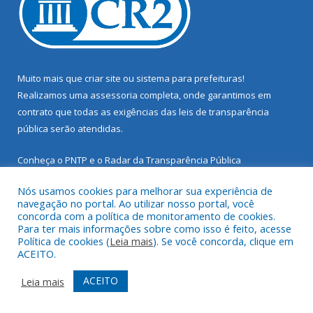
Muito mais que
criar site
ou
sistema para prefeituras
!
Realizamos uma
assessoria
completa, onde garantimos em
contrato que todas as exigências das
leis de transparência
pública
serão atendidas.
Conheça o
PNTP
e o
Radar da Transparência Pública
Nós usamos cookies para melhorar sua experiência de
navegação no portal. Ao utilizar nosso portal, você
concorda com a política de monitoramento de cookies.
Para ter mais informações sobre como isso é feito, acesse
Todos os direitos reservados a Prefeitura Municipal de Santarém
Política de cookies (
Leia mais
). Se você concorda, clique em
Novo.
ACEITO.
Mapa do Site
Acessar Área Administrativa
ACEITO
Leia mais
Acessar Webmail