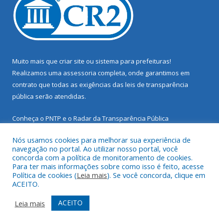
Muito mais que
criar site
ou
sistema para prefeituras
!
Realizamos uma
assessoria
completa, onde garantimos em
contrato que todas as exigências das
leis de transparência
pública
serão atendidas.
Conheça o
PNTP
e o
Radar da Transparência Pública
Nós usamos cookies para melhorar sua experiência de
navegação no portal. Ao utilizar nosso portal, você
concorda com a política de monitoramento de cookies.
Para ter mais informações sobre como isso é feito, acesse
Todos os direitos reservados a Prefeitura Municipal de Santarém
Política de cookies (
Leia mais
). Se você concorda, clique em
Novo.
ACEITO.
Mapa do Site
Acessar Área Administrativa
ACEITO
Leia mais
Acessar Webmail