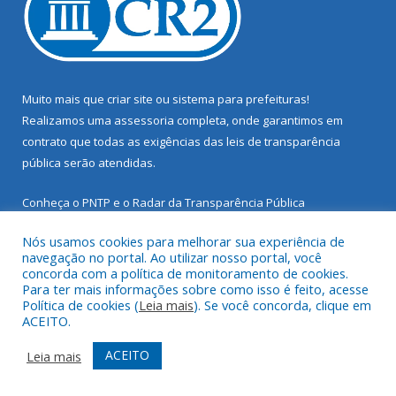
Muito mais que
criar site
ou
sistema para prefeituras
!
Realizamos uma
assessoria
completa, onde garantimos em
contrato que todas as exigências das
leis de transparência
pública
serão atendidas.
Conheça o
PNTP
e o
Radar da Transparência Pública
Nós usamos cookies para melhorar sua experiência de
navegação no portal. Ao utilizar nosso portal, você
concorda com a política de monitoramento de cookies.
Para ter mais informações sobre como isso é feito, acesse
Todos os direitos reservados a Prefeitura Municipal de Santarém
Política de cookies (
Leia mais
). Se você concorda, clique em
Novo.
ACEITO.
Mapa do Site
Acessar Área Administrativa
ACEITO
Leia mais
Acessar Webmail