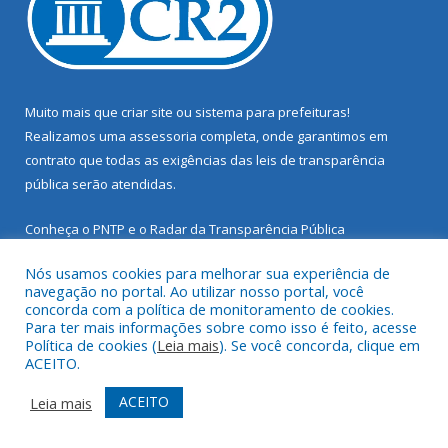
Muito mais que
criar site
ou
sistema para prefeituras
!
Realizamos uma
assessoria
completa, onde garantimos em
contrato que todas as exigências das
leis de transparência
pública
serão atendidas.
Conheça o
PNTP
e o
Radar da Transparência Pública
Nós usamos cookies para melhorar sua experiência de
navegação no portal. Ao utilizar nosso portal, você
concorda com a política de monitoramento de cookies.
Para ter mais informações sobre como isso é feito, acesse
Todos os direitos reservados a Prefeitura Municipal de Santarém
Política de cookies (
Leia mais
). Se você concorda, clique em
Novo.
ACEITO.
Mapa do Site
Acessar Área Administrativa
ACEITO
Leia mais
Acessar Webmail