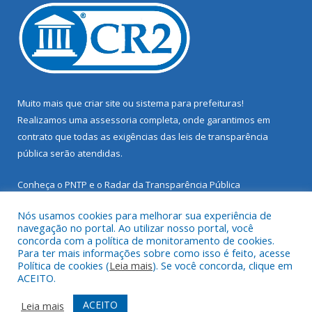
Muito mais que
criar site
ou
sistema para prefeituras
!
Realizamos uma
assessoria
completa, onde garantimos em
contrato que todas as exigências das
leis de transparência
pública
serão atendidas.
Conheça o
PNTP
e o
Radar da Transparência Pública
Nós usamos cookies para melhorar sua experiência de
navegação no portal. Ao utilizar nosso portal, você
concorda com a política de monitoramento de cookies.
Para ter mais informações sobre como isso é feito, acesse
Todos os direitos reservados a Prefeitura Municipal de Santarém
Política de cookies (
Leia mais
). Se você concorda, clique em
Novo.
ACEITO.
Mapa do Site
Acessar Área Administrativa
ACEITO
Leia mais