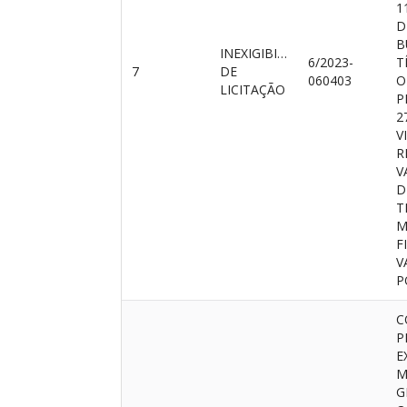
1
D
B
INEXIGIBILIDADE
6/2023-
T
7
DE
060403
O
LICITAÇÃO
P
2
V
R
V
D
T
M
F
V
P
C
P
E
M
G