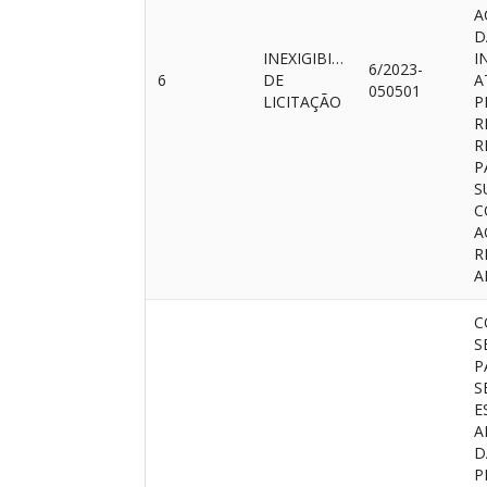
A
D
INEXIGIBILIDADE
I
6/2023-
6
DE
A
050501
LICITAÇÃO
P
R
R
P
S
C
A
R
A
C
S
P
S
E
A
D
P