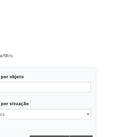
/filtro.
r por objeto
r por situação