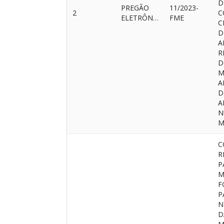
D
PREGÃO
11/2023-
2
C
ELETRÔNICO
FME
C
D
A
R
D
M
A
D
A
N
M
C
R
P
M
F
P
N
D