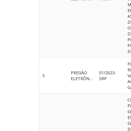
M
E
A
D
O
D
P
P
D
F
R
PREGÃO
01/2023-
5
V
ELETRÔNICO
SRP
A
G
C
P
S
E
S
D