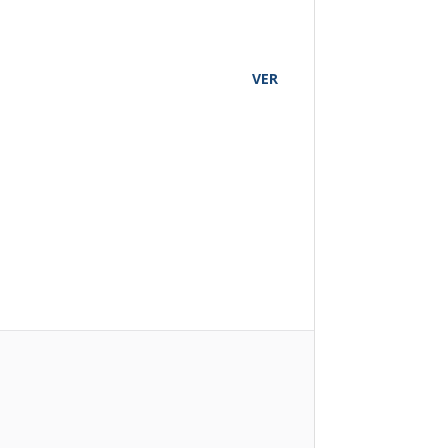
O
VER