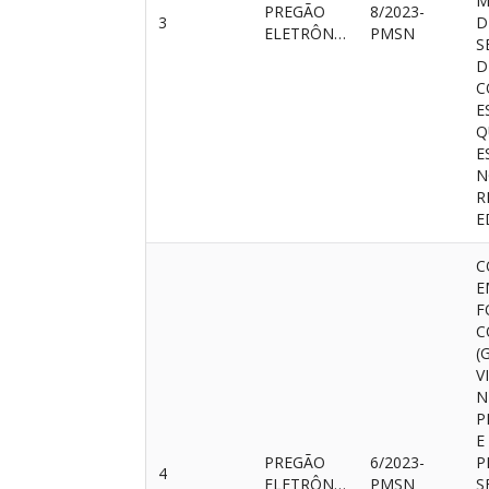
M
PREGÃO
8/2023-
3
D
ELETRÔNICO
PMSN
S
D
C
E
Q
E
N
R
E
C
E
F
C
(
V
N
P
E
PREGÃO
6/2023-
P
4
ELETRÔNICO
PMSN
S