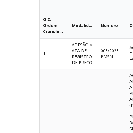
O.C.
Ordem
Modalidade
Número
O
Cronológica
ADESÃO A
A
ATA DE
003/2023-
1
D
REGISTRO
PMSN
E
DE PREÇO
A
A
A
P
A
(
I
P
3
S