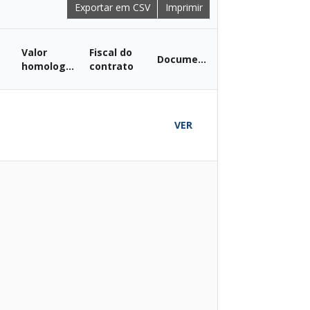
Exportar em CSV
Imprimir
Valor
Fiscal do
Documentos
homologado
contrato
O
VER