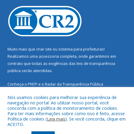
Muito mais que
criar site
ou
sistema para prefeituras
!
Realizamos uma
assessoria
completa, onde garantimos em
contrato que todas as exigências das
leis de transparência
pública
serão atendidas.
Conheça o
PNTP
e o
Radar da Transparência Pública
Nós usamos cookies para melhorar sua experiência de
navegação no portal. Ao utilizar nosso portal, você
concorda com a política de monitoramento de cookies.
Para ter mais informações sobre como isso é feito, acesse
Todos os direitos reservados a Prefeitura Municipal de Santarém
Política de cookies (
Leia mais
). Se você concorda, clique em
Novo.
ACEITO.