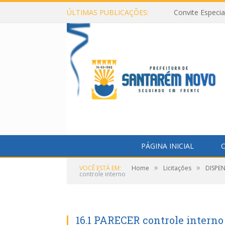
ÚLTIMAS PUBLICAÇÕES:
Convite Especi
PÁGINA INICIAL
O
»
»
VOCÊ ESTÁ EM:
Home
Licitações
DISPE
controle interno
16.1 PARECER controle interno