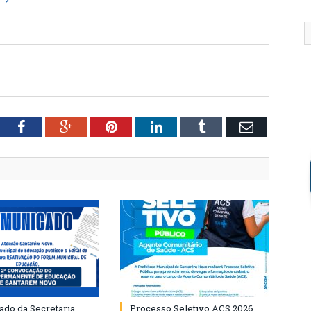
tter
Facebook
Google+
Pinterest
LinkedIn
Tumblr
Email
do da Secretaria
Processo Seletivo ACS 2026