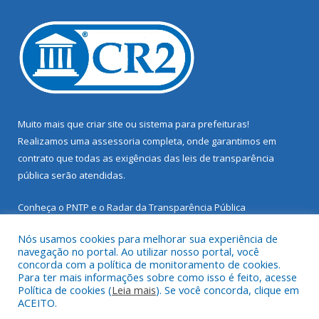
Muito mais que
criar site
ou
sistema para prefeituras
!
Realizamos uma
assessoria
completa, onde garantimos em
contrato que todas as exigências das
leis de transparência
pública
serão atendidas.
Conheça o
PNTP
e o
Radar da Transparência Pública
Nós usamos cookies para melhorar sua experiência de
navegação no portal. Ao utilizar nosso portal, você
concorda com a política de monitoramento de cookies.
Para ter mais informações sobre como isso é feito, acesse
Todos os direitos reservados a Prefeitura Municipal de Santarém
Política de cookies (
Leia mais
). Se você concorda, clique em
Novo.
ACEITO.