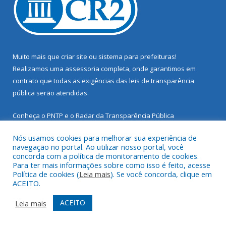
Muito mais que
criar site
ou
sistema para prefeituras
!
Realizamos uma
assessoria
completa, onde garantimos em
contrato que todas as exigências das
leis de transparência
pública
serão atendidas.
Conheça o
PNTP
e o
Radar da Transparência Pública
Nós usamos cookies para melhorar sua experiência de
navegação no portal. Ao utilizar nosso portal, você
concorda com a política de monitoramento de cookies.
Para ter mais informações sobre como isso é feito, acesse
Todos os direitos reservados a Prefeitura Municipal de Santarém
Política de cookies (
Leia mais
). Se você concorda, clique em
Novo.
ACEITO.
Mapa do Site
Acessar Área Administrativa
ACEITO
Leia mais
Acessar Webmail