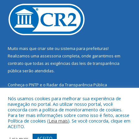
Muito mais que
criar site
ou
sistema para prefeituras
!
Realizamos uma
assessoria
completa, onde garantimos em
contrato que todas as exigências das
leis de transparência
pública
serão atendidas.
Conheça o
PNTP
e o
Radar da Transparência Pública
Nós usamos cookies para melhorar sua experiência de
navegação no portal. Ao utilizar nosso portal, você
concorda com a política de monitoramento de cookies.
Para ter mais informações sobre como isso é feito, acesse
Todos os direitos reservados a Prefeitura Municipal de Santarém
Política de cookies (
Leia mais
). Se você concorda, clique em
Novo.
ACEITO.
Mapa do Site
Acessar Área Administrativa
ACEITO
Leia mais