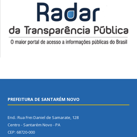
PREFEITURA DE SANTARÉM NOVO
End.: Rua Frei Daniel de Samarate, 128
Centro - Santarém Novo - PA
CEP: 68720-000