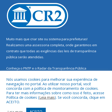
Muito mais que
criar site
ou
sistema para prefeituras
!
Realizamos uma
assessoria
completa, onde garantimos em
contrato que todas as exigências das
leis de transparência
pública
serão atendidas.
Conheça o
PNTP
e o
Radar da Transparência Pública
Nós usamos cookies para melhorar sua experiência de
navegação no portal. Ao utilizar nosso portal, você
concorda com a política de monitoramento de cookies.
Para ter mais informações sobre como isso é feito, acesse
Todos os direitos reservados a Prefeitura Municipal de Santarém
Política de cookies (
Leia mais
). Se você concorda, clique em
Novo.
ACEITO.
Mapa do Site
Acessar Área Administrativa
ACEITO
Leia mais