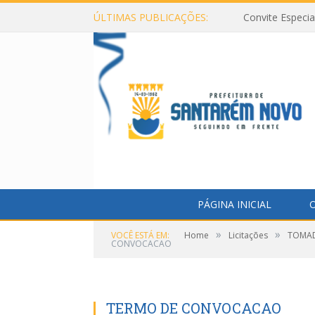
ÚLTIMAS PUBLICAÇÕES:
Convite Especi
PÁGINA INICIAL
O
»
»
VOCÊ ESTÁ EM:
Home
Licitações
TOMADA
CONVOCACAO
TERMO DE CONVOCACAO