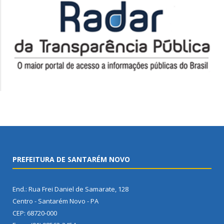
PREFEITURA DE SANTARÉM NOVO
End.: Rua Frei Daniel de Samarate, 128
Centro - Santarém Novo - PA
CEP: 68720-000