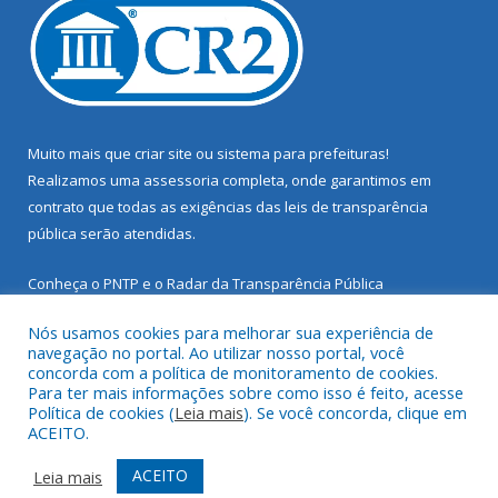
Muito mais que
criar site
ou
sistema para prefeituras
!
Realizamos uma
assessoria
completa, onde garantimos em
contrato que todas as exigências das
leis de transparência
pública
serão atendidas.
Conheça o
PNTP
e o
Radar da Transparência Pública
Nós usamos cookies para melhorar sua experiência de
navegação no portal. Ao utilizar nosso portal, você
concorda com a política de monitoramento de cookies.
Para ter mais informações sobre como isso é feito, acesse
Todos os direitos reservados a Prefeitura Municipal de Santarém
Política de cookies (
Leia mais
). Se você concorda, clique em
Novo.
ACEITO.
Mapa do Site
Acessar Área Administrativa
ACEITO
Leia mais
Acessar Webmail