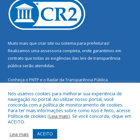
Muito mais que
criar site
ou
sistema para prefeituras
!
Realizamos uma
assessoria
completa, onde garantimos em
contrato que todas as exigências das
leis de transparência
pública
serão atendidas.
Conheça o
PNTP
e o
Radar da Transparência Pública
Nós usamos cookies para melhorar sua experiência de
navegação no portal. Ao utilizar nosso portal, você
concorda com a política de monitoramento de cookies.
Para ter mais informações sobre como isso é feito, acesse
Todos os direitos reservados a Prefeitura Municipal de Santarém
Política de cookies (
Leia mais
). Se você concorda, clique em
Novo.
ACEITO.
Mapa do Site
Acessar Área Administrativa
ACEITO
Leia mais
Acessar Webmail