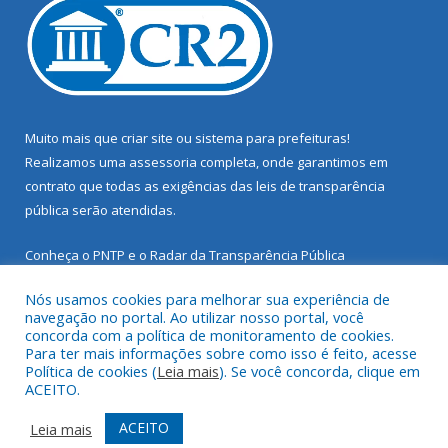
Muito mais que
criar site
ou
sistema para prefeituras
!
Realizamos uma
assessoria
completa, onde garantimos em
contrato que todas as exigências das
leis de transparência
pública
serão atendidas.
Conheça o
PNTP
e o
Radar da Transparência Pública
Nós usamos cookies para melhorar sua experiência de
navegação no portal. Ao utilizar nosso portal, você
concorda com a política de monitoramento de cookies.
Para ter mais informações sobre como isso é feito, acesse
Todos os direitos reservados a Prefeitura Municipal de Santarém
Política de cookies (
Leia mais
). Se você concorda, clique em
Novo.
ACEITO.
Mapa do Site
Acessar Área Administrativa
ACEITO
Leia mais
Acessar Webmail