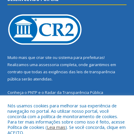
Muito mais que
criar site
ou
sistema para prefeituras
!
Realizamos uma
assessoria
completa, onde garantimos em
contrato que todas as exigências das
leis de transparência
pública
serão atendidas.
Conheça o
PNTP
e o
Radar da Transparência Pública
Nós usamos cookies para melhorar sua experiência de
navegação no portal. Ao utilizar nosso portal, você
concorda com a política de monitoramento de cookies.
Para ter mais informações sobre como isso é feito, acesse
Todos os direitos reservados a Prefeitura Municipal de Santarém
Política de cookies (
Leia mais
). Se você concorda, clique em
Novo.
ACEITO.